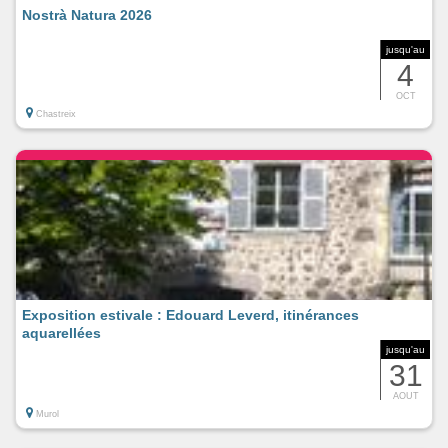
Nostrà Natura 2026
jusqu'au
4
OCT
Chastreix
Exposition estivale : Edouard Leverd, itinérances
aquarellées
jusqu'au
31
AOUT
Murol