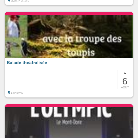
Saint-Nectaire
Balade théâtralisée
le
6
AOUT
Chastreix