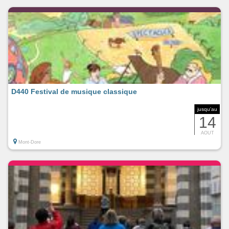
D440 Festival de musique classique
jusqu'au
14
AOUT
Mont-Dore