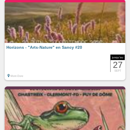
Horizons - "Arts-Nature" en Sancy #20
jusqu'au
27
SEPT
Mont-Dore