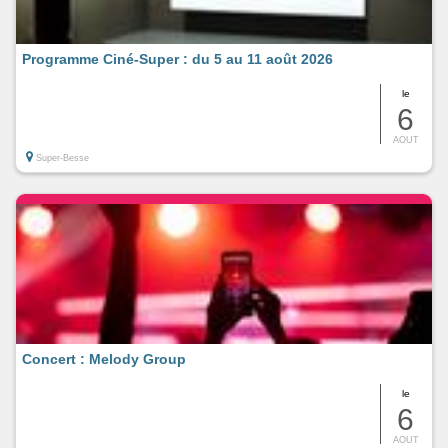
Programme Ciné-Super : du 5 au 11 août 2026
le
6
AOUT
Super-Besse
Concert : Melody Group
le
6
AOUT