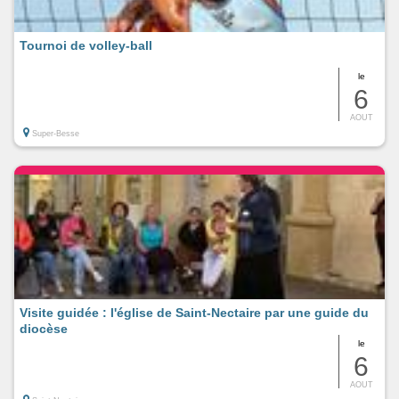
Tournoi de volley-ball
le
6
AOUT
Super-Besse
Visite guidée : l'église de Saint-Nectaire par une guide du
diocèse
le
6
AOUT