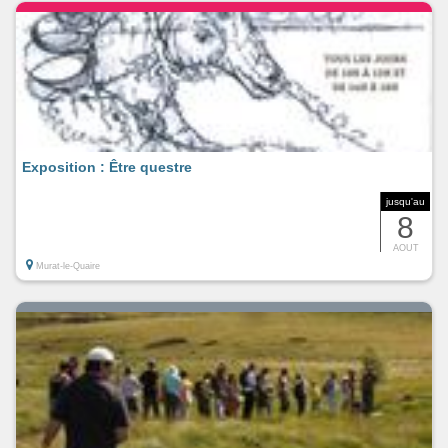
Exposition : Être questre
jusqu'au
8
AOUT
Murat-le-Quaire