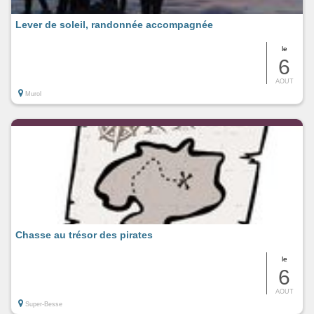
Lever de soleil, randonnée accompagnée
le
6
AOUT
Murol
Chasse au trésor des pirates
le
6
AOUT
Super-Besse