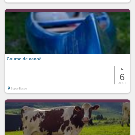
Course de canoë
le
6
AOUT
Super-Besse