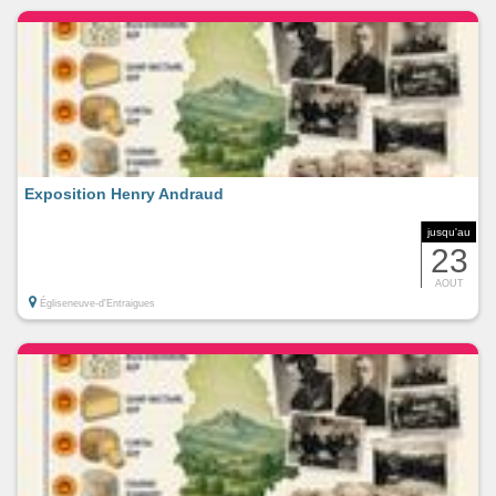
Exposition Henry Andraud
jusqu'au
23
AOUT
Égliseneuve-d'Entraigues