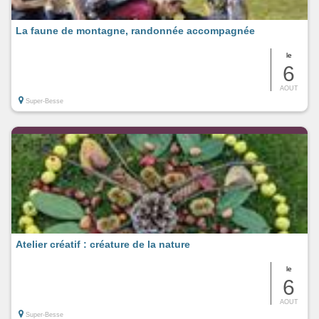
La faune de montagne, randonnée accompagnée
le
6
AOUT
Super-Besse
Atelier créatif : créature de la nature
le
6
AOUT
Super-Besse