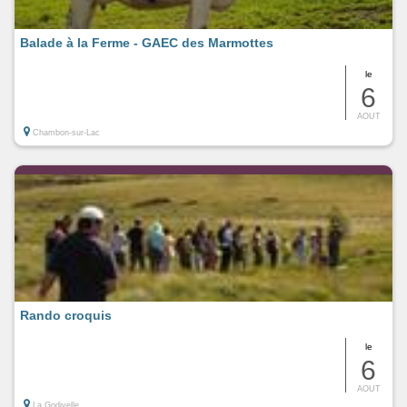
Balade à la Ferme - GAEC des Marmottes
le
6
AOUT
Chambon-sur-Lac
Rando croquis
le
6
AOUT
La Godivelle