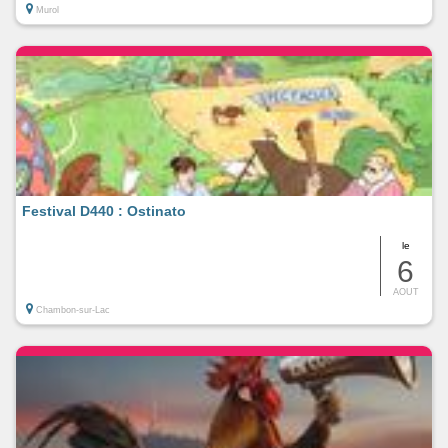
Murol
Festival D440 : Ostinato
le
6
AOUT
Chambon-sur-Lac