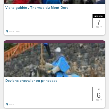
Visite guidée : Thermes du Mont-Dore
jusqu'au
7
AOUT
Mont-Dore
Deviens chevalier ou princesse
le
6
AOUT
Murol