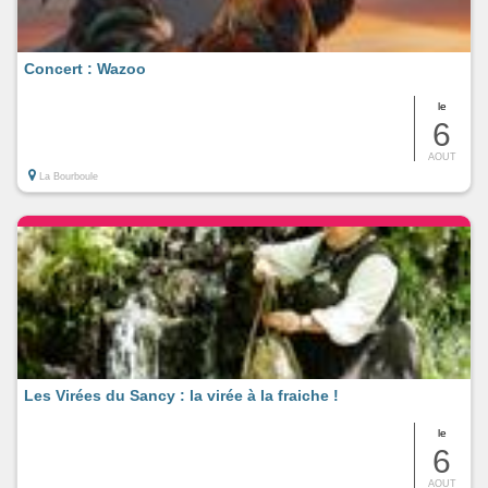
Concert : Wazoo
le
6
AOUT
La Bourboule
Les Virées du Sancy : la virée à la fraiche !
le
6
AOUT