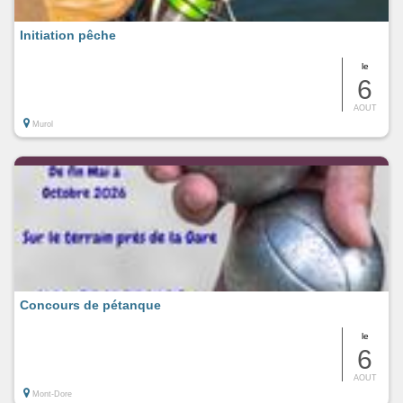
Initiation pêche
le
6
AOUT
Murol
Concours de pétanque
le
6
AOUT
Mont-Dore