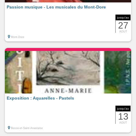
Passion musique - Les musicales du Mont-Dore
jusqu'au
27
AOUT
Mont-Dore
Exposition : Aquarelles - Pastels
jusqu'au
13
AOUT
Besse-et-Saint-Anastaise