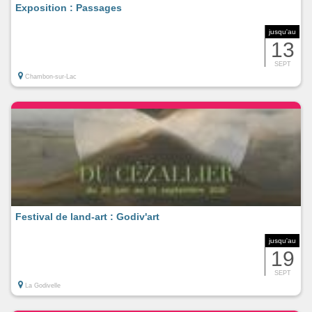
Exposition : Passages
jusqu'au
13
SEPT
Chambon-sur-Lac
Festival de land-art : Godiv'art
jusqu'au
19
SEPT
La Godivelle