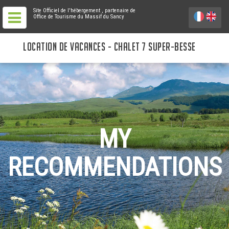
Site Officiel de l'hébergement
, partenaire de
Office de Tourisme du Massif du Sancy
LOCATION DE VACANCES - CHALET 7 SUPER-BESSE
MY
RECOMMENDATIONS