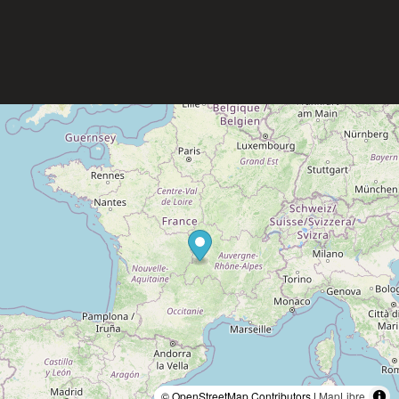
© OpenStreetMap Contributors |
MapLibre